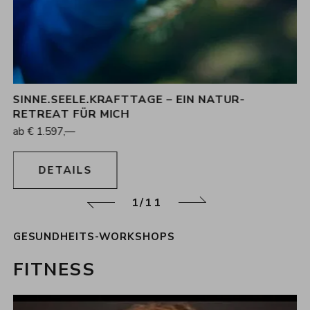
SINNE.SEELE.KRAFTTAGE – EIN NATUR-
4
Nächte
RETREAT FÜR MICH
20.09.2026 - 24.09.2026
ab
€
1.597,—
14.03.2027 - 18.03.2027
DETAILS
1/11
zurück
weiter
GESUNDHEITS-WORKSHOPS
FITNESS