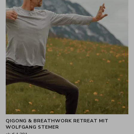
QIGONG & BREATHWORK RETREAT MIT
3
Nächte
WOLFGANG STEMER
18.02.2027 - 21.02.2027