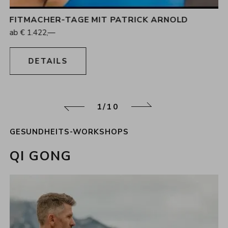
FITMACHER-TAGE MIT PATRICK ARNOLD
4
Nächte
ab
€
1.422,—
30.08.2026 - 03.09.2026
DETAILS
1/10
zurück
weiter
GESUNDHEITS-WORKSHOPS
QI GONG