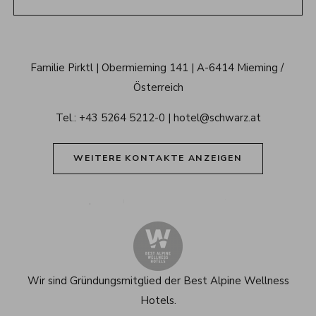
Schwarz 
Familie Pirktl
Obermieming 141
A-6414 Mieming / 
Alpenresort 
Österreich
Tirol
Tel.: 
+43 5264 5212-0
hotel@schwarz.at
WEITERE KONTAKTE ANZEIGEN
Alpenresort Schwarz auf Tiktok
Alpenresort Schwarz auf Instagram
Alpenresort Schwarz auf Faceboo
Alpenresort Schwarz auf 
Alpenresort Schwar
Alpenresort
Wir sind Gründungsmitglied der
Best Alpine Wellness
Hotels.