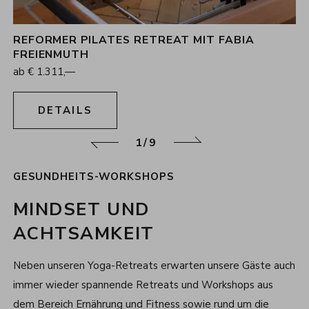
REFORMER PILATES RETREAT MIT FABIA
3
Nächte
FREIENMUTH
15.10.2026 - 18.10.2026
ab
€
1.311,—
DETAILS
1/9
zurück
weiter
GESUNDHEITS-WORKSHOPS
MINDSET UND
ACHTSAMKEIT
Neben unseren Yoga-Retreats erwarten unsere Gäste auch
immer wieder spannende Retreats und Workshops aus
dem Bereich Ernährung und Fitness sowie rund um die