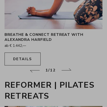
BREATHE & CONNECT RETREAT WITH
4
Nächte
ALEXANDRA HARFIELD
23.08.2026 - 27.08.2026
ab
€
1.442,—
DETAILS
1/12
zurück
weiter
REFORMER | PILATES
RETREATS