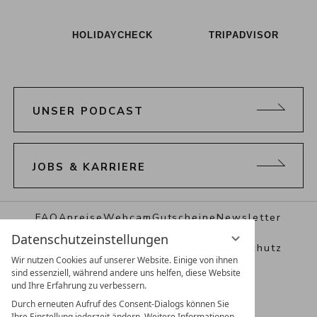
HOLIDAYCHECK
TRIPADVISOR
UNSER PODCAST
JOBS & KARRIERE
FAQ
Anreise
Webcam
Gutscheine
Newsletter
Datenschutzeinstellungen
Prospekte & Presse
Impressum
Datenschutz
Wir nutzen Cookies auf unserer Website. Einige von ihnen
sind essenziell, während andere uns helfen, diese Website
Datenschutzeinstellungen
AGB
und Ihre Erfahrung zu verbessern.
Durch erneuten Aufruf des Consent-Dialogs können Sie
Ihre Einstellung jederzeit ändern. Weitere Informationen