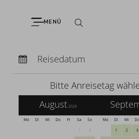
MENÜ
Anreise:
keine Auswahl
Reisedatum
Übernachtungen:
0
Bitte Anreisetag wähl
August
Septe
2026
Mo
Di
Mi
Do
Fr
Sa
So
Mo
Di
Mi
D
1
2
1
2
3