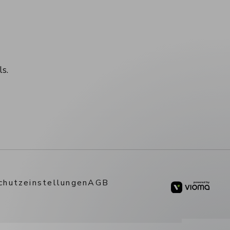
ebook
uf YouTube
arz auf Pinterest
rt Schwarz Blog
s.
chutzeinstellungen
AGB