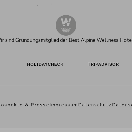
Alpenresort Schwarz auf Tiktok
Alpenresort Schwarz auf Instagram
Alpenresort Schwarz auf Fac
Alpenresort Schwarz a
Alpenresort Schw
Alpenreso
ir sind Gründungsmitglied der
Best Alpine Wellness Hotel
HOLIDAYCHECK
TRIPADVISOR
rospekte & Presse
Impressum
Datenschutz
Datens