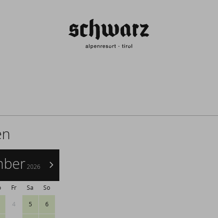
Abreise:
keine Au
en
mber
>
2026
o
Fr
Sa
So
4
5
6