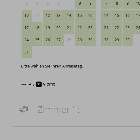
3
4
5
6
7
8
9
7
8
9
1
10
11
12
13
14
15
16
14
15
16
1
17
18
19
20
21
22
23
21
22
23
2
24
25
26
27
28
29
30
28
29
30
31
Bitte wählen Sie Ihren Anreisetag.
Zimmer 1: