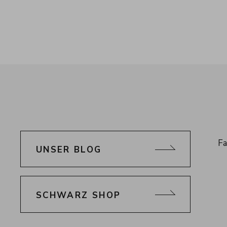
Sc
Fa
UNSER BLOG
Al
Ti
SCHWARZ SHOP