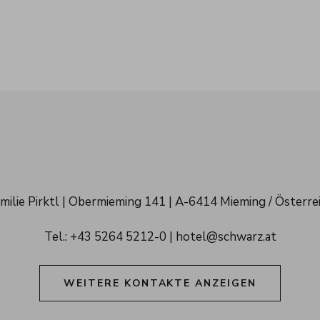
hwarz 
milie Pirktl
Obermieming 141
A-6414 Mieming / Österre
penresort 
Tel.: 
+43 5264 5212-0
hotel@schwarz.at
rol
WEITERE KONTAKTE ANZEIGEN