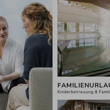
s, Martha und Franz Pirktl
Schwarz Family
FAMILIENURLA
Kinderbetreuung & Fami