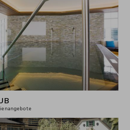
UB
lienangebote