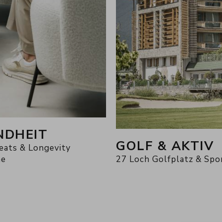
NDHEIT
GOLF & AKTIV
eats & Longevity
me
27 Loch Golfplatz & Spo