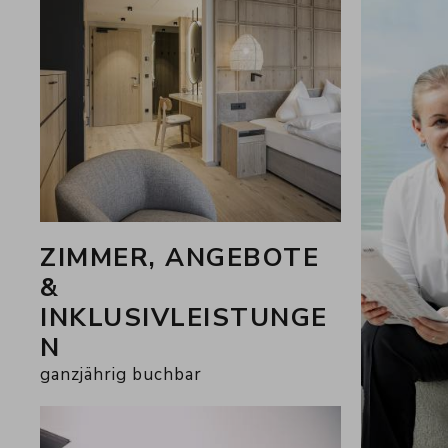
Wir freuen uns auf euch
Katharina, Franz-Josef, Thoma
&
die 360 Gastgeber:innen der 
ZIMMER, ANGEBOTE
&
INKLUSIVLEISTUNGE
N
ganzjährig buchbar