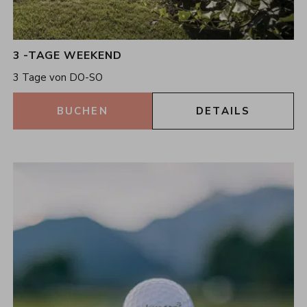
3 -TAGE WEEKEND
3
Nächte
3 Tage von DO-SO
07.06.2026 - 20.12.2026
10.01.2027 - 21.03.2027
BUCHEN
DETAILS