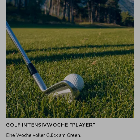
GOLF INTENSIVWOCHE "PLAYER"
7
Nächte
Eine Woche voller Glück am Green.
14.06.2026 - 15.11.2026