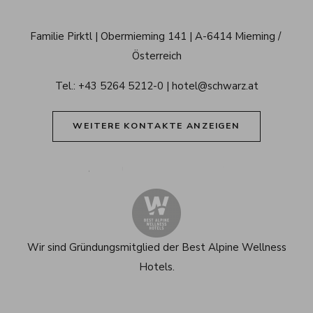
Schwarz 
Familie Pirktl
Obermieming 141
A-6414 Mieming / 
Alpenresort 
Österreich
Tirol
Tel.: 
+43 5264 5212-0
hotel@schwarz.at
WEITERE KONTAKTE ANZEIGEN
Alpenresort Schwarz auf Tiktok
Alpenresort Schwarz auf Instagram
Alpenresort Schwarz auf Faceboo
Alpenresort Schwarz auf 
Alpenresort Schwar
Alpenresort
Wir sind Gründungsmitglied der
Best Alpine Wellness
Hotels.