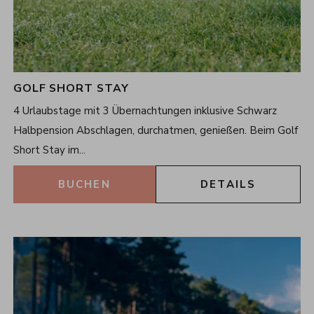
GOLF SHORT STAY
3
Nächte
4 Urlaubstage mit 3 Übernachtungen inklusive Schwarz
07.06.2026 - 15.11.2026
Halbpension Abschlagen, durchatmen, genießen. Beim Golf
Short Stay im...
BUCHEN
DETAILS