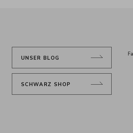
Sc
Fa
UNSER BLOG
Al
Ti
SCHWARZ SHOP