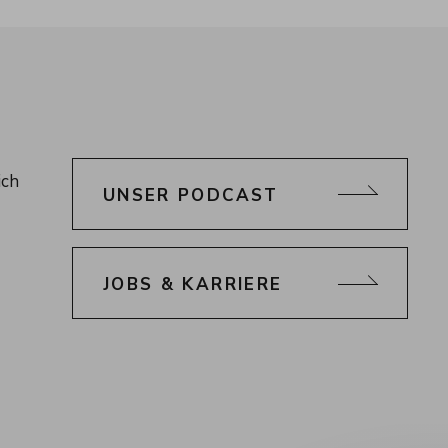
ich
UNSER PODCAST
JOBS & KARRIERE
ebook
uf YouTube
arz auf Pinterest
rt Schwarz Blog