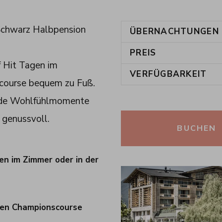
 Schwarz Halbpension
ÜBERNACHTUNGEN
PREIS
f Hit Tagen im
VERFÜGBARKEIT
scourse bequem zu Fuß.
ende Wohlfühlmomente
 genussvoll.
BUCHEN
n im Zimmer oder in der
ten Championscourse