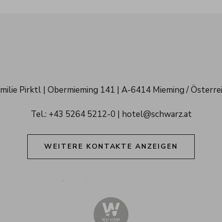
hwarz 
milie Pirktl
Obermieming 141
A-6414 Mieming / Österre
penresort 
Tel.: 
+43 5264 5212-0
hotel@schwarz.at
rol
WEITERE KONTAKTE ANZEIGEN
Alpenresort Schwarz auf Tiktok
Alpenresort Schwarz auf Instagram
Alpenresort Schwarz auf Fac
Alpenresort Schwarz a
Alpenresort Schw
Alpenreso