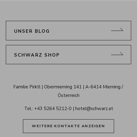
UNSER BLOG
SCHWARZ SHOP
Schwarz 
Familie Pirktl
Obermieming 141
A-6414 Mieming / 
Alpenresort 
Österreich
Tirol
Tel.: 
+43 5264 5212-0
hotel@schwarz.at
WEITERE KONTAKTE ANZEIGEN