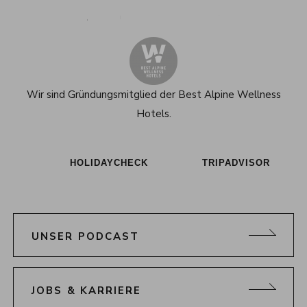
Alpenresort Schwarz auf Tiktok
Alpenresort Schwarz auf Instagram
Alpenresort Schwarz auf Faceboo
Alpenresort Schwarz auf 
Alpenresort Schwar
Alpenresort
Wir sind Gründungsmitglied der
Best Alpine Wellness
Hotels.
HOLIDAYCHECK
TRIPADVISOR
UNSER PODCAST
JOBS & KARRIERE