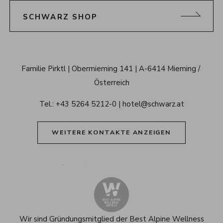
SCHWARZ SHOP
Schwarz 
Familie Pirktl
Obermieming 141
A-6414 Mieming / 
Alpenresort 
Österreich
Tirol
Tel.: 
+43 5264 5212-0
hotel@schwarz.at
WEITERE KONTAKTE ANZEIGEN
Alpenresort Schwarz auf Tiktok
Alpenresort Schwarz auf Instagram
Alpenresort Schwarz auf Faceboo
Alpenresort Schwarz auf 
Alpenresort Schwar
Alpenresort
Wir sind Gründungsmitglied der
Best Alpine Wellness