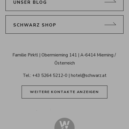
UNSER BLOG
SCHWARZ SHOP
Schwarz 
Familie Pirktl
Obermieming 141
A-6414 Mieming / 
Alpenresort 
Österreich
Tirol
Tel.: 
+43 5264 5212-0
hotel@schwarz.at
WEITERE KONTAKTE ANZEIGEN
Alpenresort Schwarz auf Tiktok
Alpenresort Schwarz auf Instagram
Alpenresort Schwarz auf Faceboo
Alpenresort Schwarz auf 
Alpenresort Schwar
Alpenresort